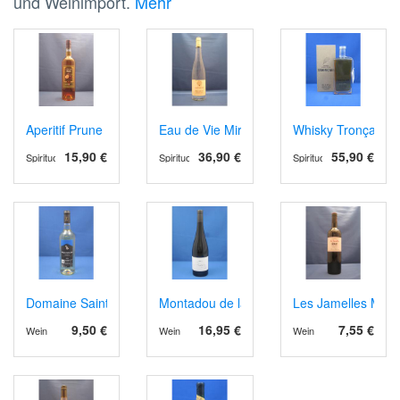
und Weinimport.
Mehr
Aperitif Prune
Eau de Vie Mirabelle
Whisky Tronçais
15,90 €
36,90 €
55,90 €
Spirituosen
Spirituosen
Spirituosen
Domaine Sainte Juste AOP Corbières 2024 weiss
Montadou de la Feilho, AOP Corbières 202
Les Jamelles Merlo
9,50 €
16,95 €
7,55 €
Wein
Wein
Wein