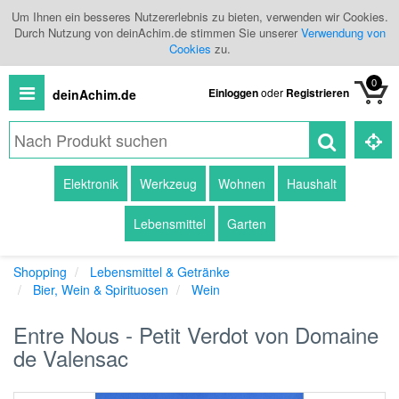
Um Ihnen ein besseres Nutzererlebnis zu bieten, verwenden wir Cookies.
Durch Nutzung von deinAchim.de stimmen Sie unserer
Verwendung von
Cookies
zu.
0
Einloggen
oder
Registrieren
deinAchim.de
Alle
Elektronik
Werkzeug
Wohnen
Haushalt
Produkte
Lebensmittel
Garten
Kategorien
Shopping
Lebensmittel & Getränke
Händlerübersicht
Bier, Wein & Spirituosen
Wein
Branchenbuch
Entre Nous - Petit Verdot von Domaine
de Valensac