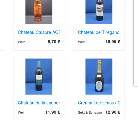
Chateau Calabre AOP Bergerac 2024 Rosé
Chateau de Tiregand AOP Pech
8,70 €
16,95 €
Wein
Wein
 Aperitif- Dessertwein, Bio
Chateau de la Jaubertie AOP Bergerac rot, Barrique
Crémant de Limoux Grande Cu
11,90 €
12,90 €
Wein
Sekt & Schaumwein