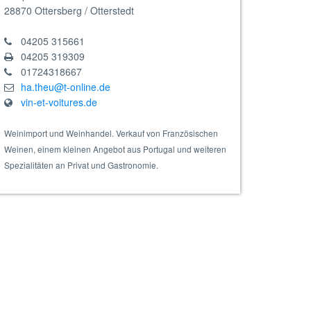
28870
Ottersberg / Otterstedt
04205 315661
04205 319309
01724318667
arment 2023 rot, Barrique
ha.theu@t-online.de
vin-et-voitures.de
Weinimport und Weinhandel. Verkauf von Französischen
Weinen, einem kleinen Angebot aus Portugal und weiteren
Spezialitäten an Privat und Gastronomie.
vée 1531 Brut