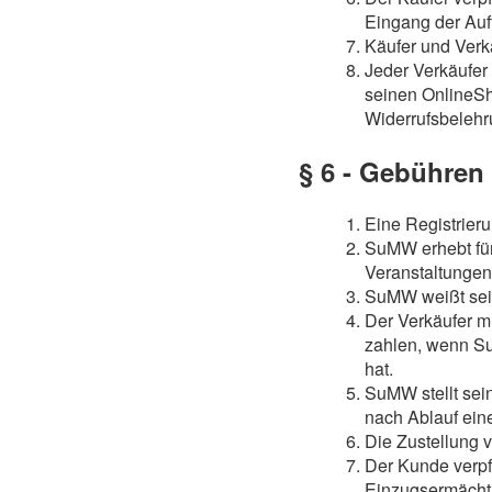
Eingang der Auf
Käufer und Verk
Jeder Verkäufer 
seinen OnlineSh
Widerrufsbelehr
§ 6 - Gebühren
Eine Registrier
SuMW erhebt für
Veranstaltungen
SuMW weißt sein
Der Verkäufer m
zahlen, wenn Su
hat.
SuMW stellt se
nach Ablauf ei
Die Zustellung 
Der Kunde verpf
Einzugsermächti