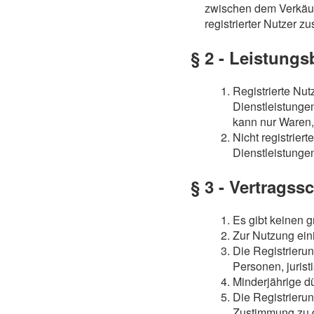
zwischen dem Verkäuf
registrierter Nutzer z
§ 2 - Leistung
Registrierte Nu
Dienstleistunge
kann nur Waren,
Nicht registrie
Dienstleistunge
§ 3 - Vertragss
Es gibt keinen 
Zur Nutzung eini
Die Registrieru
Personen, juris
Minderjährige dü
Die Registrieru
Zustimmung zu 