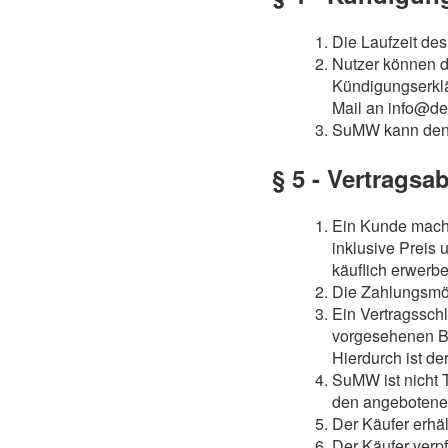
Die Laufzeit des
Nutzer können de
Kündigungserklär
Mail an info@de
SuMW kann den N
§ 5 - Vertragsa
Ein Kunde macht
inklusive Preis
käuflich erwerbe
Die Zahlungsmög
Ein Vertragssch
vorgesehenen But
Hierdurch ist d
SuMW ist nicht T
den angebotene
Der Käufer erhä
Der Käufer verp