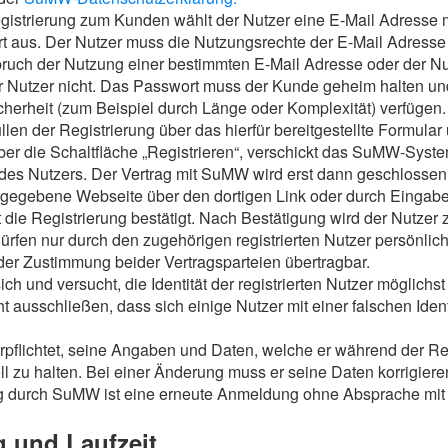
istrierung zum Kunden wählt der Nutzer eine E-Mail Adresse 
t aus. Der Nutzer muss die Nutzungsrechte der E-Mail Adresse
ruch der Nutzung einer bestimmten E-Mail Adresse oder der N
r Nutzer nicht. Das Passwort muss der Kunde geheim halten un
cherheit (zum Beispiel durch Länge oder Komplexität) verfügen.
len der Registrierung über das hierfür bereitgestellte Formul
er die Schaltfläche „Registrieren“, verschickt das SuMW-Syste
des Nutzers. Der Vertrag mit SuMW wird erst dann geschlossen,
ngegebene Webseite über den dortigen Link oder durch Einga
t die Registrierung bestätigt. Nach Bestätigung wird der Nutze
rfen nur durch den zugehörigen registrierten Nutzer persönlic
 der Zustimmung beider Vertragsparteien übertragbar.
 und versucht, die Identität der registrierten Nutzer möglichst
ausschließen, dass sich einige Nutzer mit einer falschen Ident
rpflichtet, seine Angaben und Daten, welche er während der Reg
ll zu halten. Bei einer Änderung muss er seine Daten korrigieren
 durch SuMW ist eine erneute Anmeldung ohne Absprache mit 
g und Laufzeit