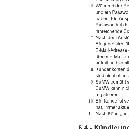
Während der Reg
und ein Passwor
haben. Ein Ansp
Passwort hat de
hinreichende Si
Nach dem Ausfül
Eingabedaten üb
E-Mail-Adresse 
dieser E-Mail a
aufruft und somi
Kundenkonten dü
sind nicht ohne
SuMW bemüht sich
SuMW kann nicht 
registrieren.
Ein Kunde ist ve
hat, immer aktue
Nach Kündigung
§ 4 - Kündigun