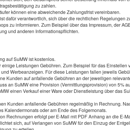
tragsbestätigung zu zahlen.
äufer können eine abweichende Zahlungsfrist vereinbaren.
ist dafür verantwortlich, sich über die rechtlichen Regelungen
ops zu informieren. Zum Beispiel über das Impressum, der AGB
ung und anderen Informationspflichten.
ung auf SuMW ist kostenlos.
 einige Leistungen Gebühren. Zum Beispiel für das Einstellen
 und Werbeanzeigen. Für diese Leistungen fallen jeweils Gebü
e Kunden auf anfallende Gebühren an der jeweiligen relevante
uss an SuMW eine Provision (Vermittlungsprovision) von 5% a
MW einen Verkauf einer Ware oder Dienstleistung über das Su
inen Kunden anfallende Gebühren regelmäßig in Rechnung. Na
nes Kalendermonats oder am Ende des Folgemonats.
von Rechnungen erfolgt per E-Mail mit PDF Anhang an die E-M
lichtet sich, auf Verlangen von SuMW für den Einzug der Entg
gung zu erteilen.