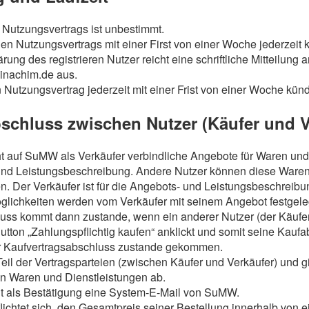
 Nutzungsvertrags ist unbestimmt.
n Nutzungsvertrags mit einer First von einer Woche jederzeit 
ung des registrieren Nutzer reicht eine schriftliche Mitteilun
inachim.de aus.
utzungsvertrag jederzeit mit einer Frist von einer Woche künd
bschluss zwischen Nutzer (Käufer und V
 auf SuMW als Verkäufer verbindliche Angebote für Waren und
 und Leistungsbeschreibung. Andere Nutzer können diese Waren
n. Der Verkäufer ist für die Angebots- und Leistungsbeschreibun
lichkeiten werden vom Verkäufer mit seinem Angebot festgele
luss kommt dann zustande, wenn ein anderer Nutzer (der Käufer
ton „Zahlungspflichtig kaufen“ anklickt und somit seine Kaufabs
er Kaufvertragsabschluss zustande gekommen.
eil der Vertragsparteien (zwischen Käufer und Verkäufer) und g
n Waren und Dienstleistungen ab.
lt als Bestätigung eine System-E-Mail von SuMW.
flichtet sich, den Gesamtpreis seiner Bestellung innerhalb von