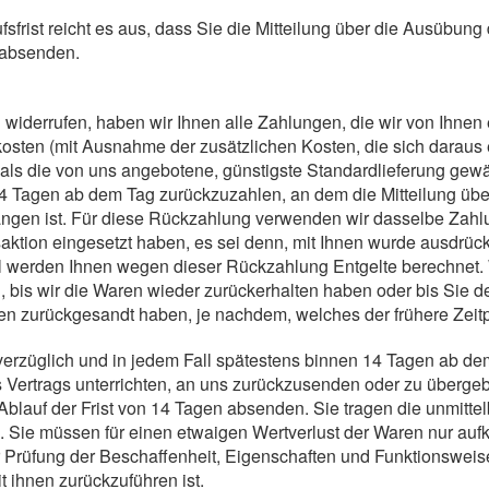
sfrist reicht es aus, dass Sie die Mitteilung über die Ausübung
t absenden.
widerrufen, haben wir Ihnen alle Zahlungen, die wir von Ihnen
rkosten (mit Ausnahme der zusätzlichen Kosten, die sich daraus
 als die von uns angebotene, günstigste Standardlieferung gewä
4 Tagen ab dem Tag zurückzuzahlen, an dem die Mitteilung über
angen ist. Für diese Rückzahlung verwenden wir dasselbe Zahlu
aktion eingesetzt haben, es sei denn, mit Ihnen wurde ausdrüc
all werden Ihnen wegen dieser Rückzahlung Entgelte berechnet.
 bis wir die Waren wieder zurückerhalten haben oder bis Sie 
n zurückgesandt haben, je nachdem, welches der frühere Zeitpu
erzüglich und in jedem Fall spätestens binnen 14 Tagen ab de
 Vertrags unterrichten, an uns zurückzusenden oder zu übergeben
blauf der Frist von 14 Tagen absenden. Sie tragen die unmitte
 Sie müssen für einen etwaigen Wertverlust der Waren nur au
r Prüfung der Beschaffenheit, Eigenschaften und Funktionsweis
ihnen zurückzuführen ist.