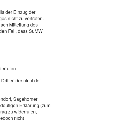
lls der Einzug der
es nicht zu vertreten.
ach Mitteilung des
r den Fall, dass SuMW
errufen.
ritter, der nicht der
endorf, Sagehorner
ndeutigen Erklärung (zum
trag zu widerrufen,
jedoch nicht