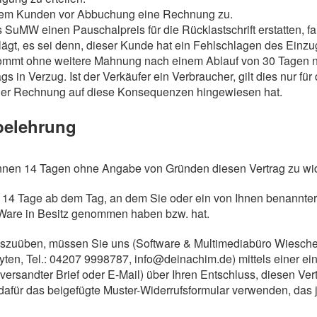
m Kunden vor Abbuchung eine Rechnung zu.
uMW einen Pauschalpreis für die Rücklastschrift erstatten, fa
lägt, es sei denn, dieser Kunde hat ein Fehlschlagen des Einzug
ommt ohne weitere Mahnung nach einem Ablauf von 30 Tagen n
 in Verzug. Ist der Verkäufer ein Verbraucher, gilt dies nur fü
der Rechnung auf diese Konsequenzen hingewiesen hat.
sbelehrung
nnen 14 Tagen ohne Angabe von Gründen diesen Vertrag zu wid
t 14 Tage ab dem Tag, an dem Sie oder ein von Ihnen benannter D
te Ware in Besitz genommen haben bzw. hat.
uszuüben, müssen Sie uns (Software & Multimediabüro Wiesch
ten, Tel.: 04207 9998787, info@deinachim.de) mittels einer ei
 versandter Brief oder E-Mail) über Ihren Entschluss, diesen Ver
dafür das beigefügte Muster-Widerrufsformular verwenden, das 