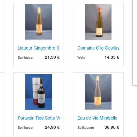
al de Loire 2023
Liqueur Gingembre (Ingwer)
Domaine Gilg Gewürztraminer,
21,50 €
14,35 €
Spirituosen
Wein
Portwein Red Sotto Voce, Ruby Reserve
Eau de Vie Mirabelle
24,90 €
36,90 €
Spirituosen
Spirituosen