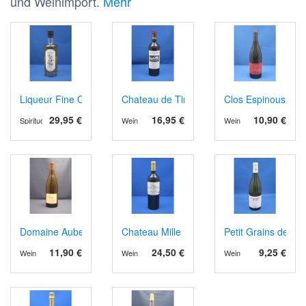
und Weinimport.
Mehr
Liqueur Fine Orange
Chateau de Tiregand AOP Pecharment 202
Clos Espinous, AO
29,95 €
16,95 €
10,90 €
Spirituosen
Wein
Wein
Domaine Aubert, AOP Vouvray blanc sec. 2024
Chateau Mille Roses, Haut Médoc 2022, B
Petit Grains de Fo
11,90 €
24,50 €
9,25 €
Wein
Wein
Wein