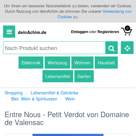
Um Ihnen ein besseres Nutzererlebnis zu bieten, verwenden wir Cookies.
Durch Nutzung von deinAchim.de stimmen Sie unserer
Verwendung von
Cookies
zu.
0
Einloggen
oder
Registrieren
deinAchim.de
Alle
Elektronik
Werkzeug
Wohnen
Haushalt
Produkte
Lebensmittel
Garten
Kategorien
Shopping
Lebensmittel & Getränke
Händlerübersicht
Bier, Wein & Spirituosen
Wein
Branchenbuch
Entre Nous - Petit Verdot von Domaine
de Valensac