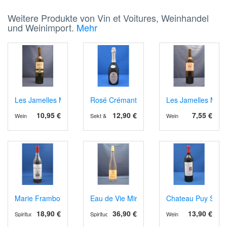
Weitere Produkte von Vin et Voitures, Weinhandel
und Weinimport.
Mehr
Les Jamelles Merlot Organic
Rosé Crémant de Limoux Grande Cuvée
Les Jamelles Merlo
10,95 €
12,90 €
7,55 €
Wein
Sekt & Schaumwein
Wein
Marie Framboise, Aperitif- Dessertwein, Bio
Eau de Vie Mirabelle
Chateau Puy Serva
18,90 €
36,90 €
13,90 €
Spirituosen
Spirituosen
Wein