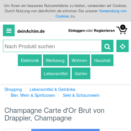
Um Ihnen ein besseres Nutzererlebnis zu bieten, verwenden wir Cookies.
Durch Nutzung von deinAchim.de stimmen Sie unserer
Verwendung von
Cookies
zu.
0
Einloggen
oder
Registrieren
deinAchim.de
Alle
Elektronik
Werkzeug
Wohnen
Haushalt
Produkte
Lebensmittel
Garten
Kategorien
Shopping
Lebensmittel & Getränke
Händlerübersicht
Bier, Wein & Spirituosen
Sekt & Schaumwein
Branchenbuch
Champagne Carte d'Or Brut von
Drappier, Champagne