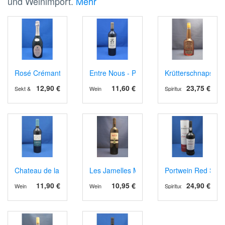
und Weinimport.
Mehr
Rosé Crémant de Limoux Grande Cuvée
Entre Nous - Petit Verdot
Krütterschnaps
12,90 €
11,60 €
23,75 €
Sekt & Schaumwein
Wein
Spirituosen
Chateau de la Jaubertie AOP Bergerac rot, Barrique
Les Jamelles Merlot Organic
Portwein Red Sott
11,90 €
10,95 €
24,90 €
Wein
Wein
Spirituosen