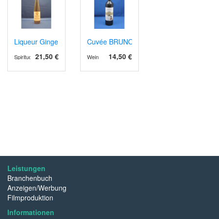
Liqueur Gingembre (Ingwer)
Cuvée BRUNO Tome IV rot, AOP Bergera
21,50 €
14,50 €
Spirituosen
Wein
Leistungen
Branchenbuch
Anzeigen/Werbung
Filmproduktion
Informationen