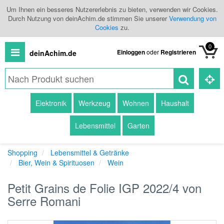
Um Ihnen ein besseres Nutzererlebnis zu bieten, verwenden wir Cookies.
Durch Nutzung von deinAchim.de stimmen Sie unserer
Verwendung von
Cookies
zu.
0
Einloggen
oder
Registrieren
deinAchim.de
Alle
Elektronik
Werkzeug
Wohnen
Haushalt
Produkte
Lebensmittel
Garten
Kategorien
Shopping
Lebensmittel & Getränke
Händlerübersicht
Bier, Wein & Spirituosen
Wein
Branchenbuch
Petit Grains de Folie IGP 2022/4 von
Serre Romani