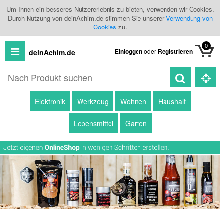
Um Ihnen ein besseres Nutzererlebnis zu bieten, verwenden wir Cookies.
Durch Nutzung von deinAchim.de stimmen Sie unserer
Verwendung von
Cookies
zu.
0
Einloggen
oder
Registrieren
deinAchim.de
Alle
Elektronik
Werkzeug
Wohnen
Haushalt
Produkte
Lebensmittel
Garten
Kategorien
Händlerübersicht
Branchenbuch