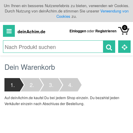
Um Ihnen ein besseres Nutzererlebnis zu bieten, verwenden wir Cookies.
Durch Nutzung von deinAchim.de stimmen Sie unserer
Verwendung von
Cookies
zu.
0
Einloggen
oder
Registrieren
deinAchim.de
Alle
Dein Warenkorb
Produkte
Kategorien
1.
2.
3.
4.
Händlerübersicht
Auf deinAchim.de kaufst Du bei jedem Shop einzeln. Du bezahlst jeden
Branchenbuch
Verkäufer einzeln nach Abschluss der Bestellung.