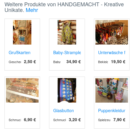
Weitere Produkte von HANDGEMACHT - Kreative
Unikate.
Mehr
Grußkarten
Baby-Strampler - Koala - Gr 56
Unterwäsche für S
2,50 €
34,90 €
19,50 €
Geschenk-Ideen
Baby
Bekleidung
Glasbutton
Puppenkleidung
6,90 €
3,20 €
7,90 €
Schmuck
Schmuck
Spielzeug