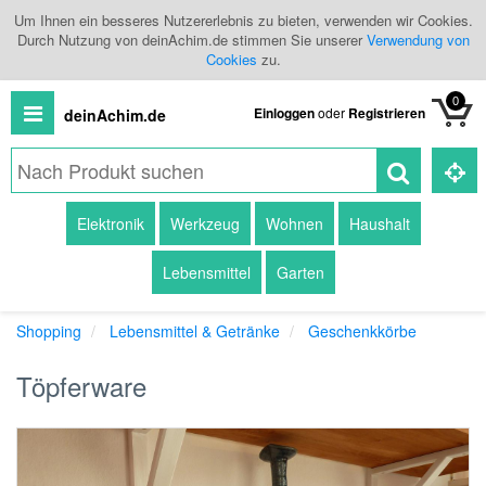
Um Ihnen ein besseres Nutzererlebnis zu bieten, verwenden wir Cookies.
Durch Nutzung von deinAchim.de stimmen Sie unserer
Verwendung von
Cookies
zu.
0
Einloggen
oder
Registrieren
deinAchim.de
Alle
Elektronik
Werkzeug
Wohnen
Haushalt
Produkte
Lebensmittel
Garten
Kategorien
Shopping
Lebensmittel & Getränke
Geschenkkörbe
Händlerübersicht
Töpferware
Branchenbuch